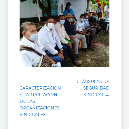
←
CLÁUSULAS DE
CARACTERIZACION
SEGURIDAD
Y PARTICIPACION
SINDICAL →
DE LAS
ORGANIZACIONES
SINDICALES