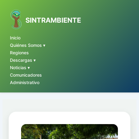
Ir
al
contenido
SINTRAMBIENTE
Inicio
Quiénes Somos ▾
Regiones
Descargas ▾
Noticias ▾
Comunicadores
Administrativo