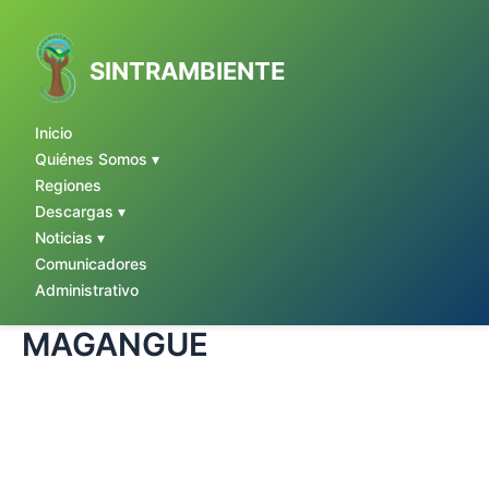
Ir
al
contenido
SINTRAMBIENTE
Inicio
Quiénes Somos ▾
Regiones
Descargas ▾
Noticias ▾
Comunicadores
Administrativo
MAGANGUE