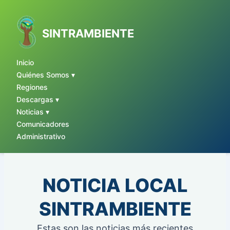
Ir
al
contenido
SINTRAMBIENTE
Inicio
Quiénes Somos ▾
Regiones
Descargas ▾
Noticias ▾
Comunicadores
Administrativo
NOTICIA LOCAL
SINTRAMBIENTE
Estas son las noticias más recientes