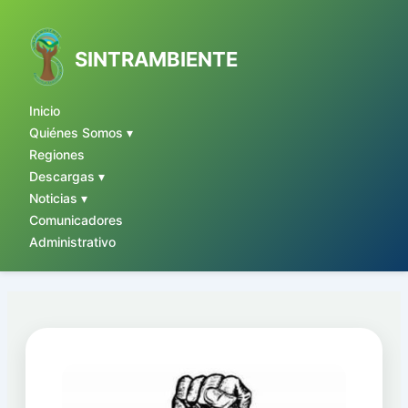
Ir
al
contenido
SINTRAMBIENTE
Inicio
Quiénes Somos ▾
Regiones
Descargas ▾
Noticias ▾
Comunicadores
Administrativo