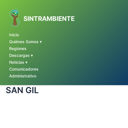
Ir
al
contenido
SINTRAMBIENTE
Inicio
Quiénes Somos ▾
Regiones
Descargas ▾
Noticias ▾
Comunicadores
Administrativo
SAN GIL