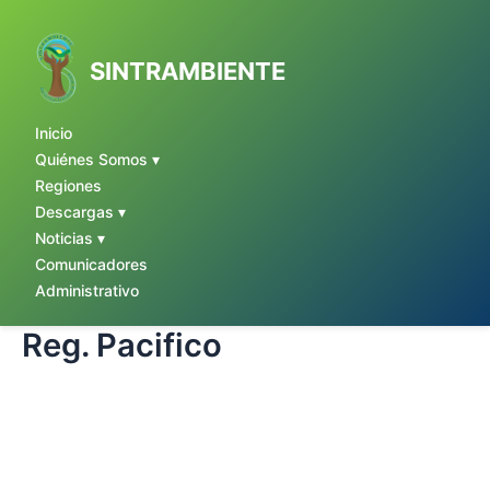
Ir
al
contenido
SINTRAMBIENTE
Inicio
Quiénes Somos ▾
Regiones
Descargas ▾
Noticias ▾
Comunicadores
Administrativo
Reg. Pacifico