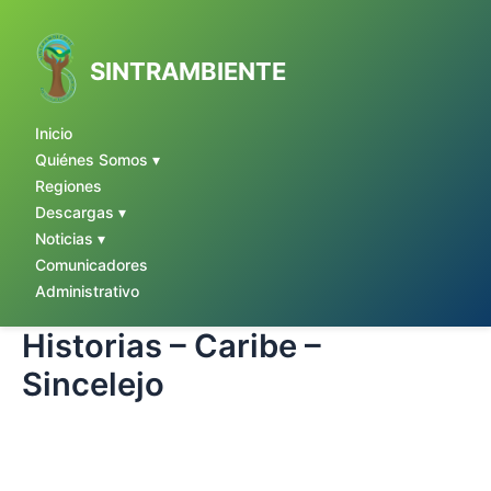
Ir
al
contenido
SINTRAMBIENTE
Inicio
Quiénes Somos ▾
Regiones
Descargas ▾
Noticias ▾
Comunicadores
Administrativo
Historias – Caribe –
Sincelejo