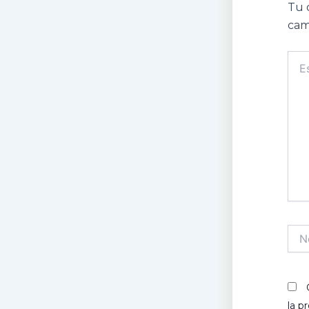
Tu 
cam
Escr
aquí.
Nom
la p