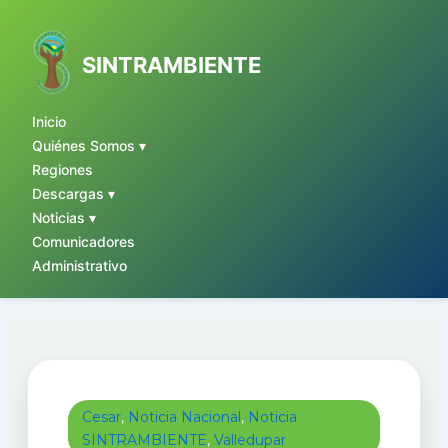
Ir
al
contenido
SINTRAMBIENTE
Inicio
Quiénes Somos ▾
Regiones
Descargas ▾
Noticias ▾
Comunicadores
Administrativo
Cesar
,
Noticia Nacional
,
Noticia
SINTRAMBIENTE
,
Valledupar