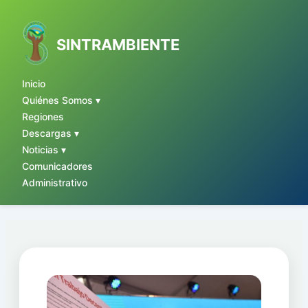
Ir
al
contenido
SINTRAMBIENTE
Inicio
Quiénes Somos ▾
Regiones
Descargas ▾
Noticias ▾
Comunicadores
Administrativo