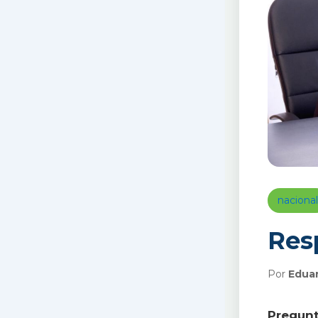
nacional
Res
Por
Edua
Pregunt