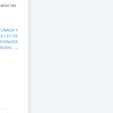
atar las
TUNADA Y
CA LEY DE
 JORNADA
BORAL. →