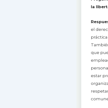
la liber
Respues
el derec
práctica
También
que pued
emplead
persona
estar pr
organiz
respeta
comunes