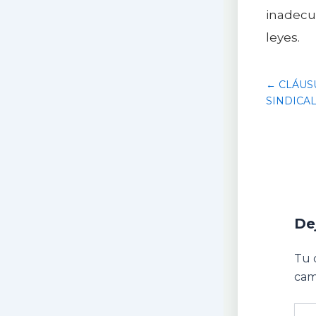
inadecu
leyes.
← CLÁUS
SINDICA
De
Tu 
cam
Escr