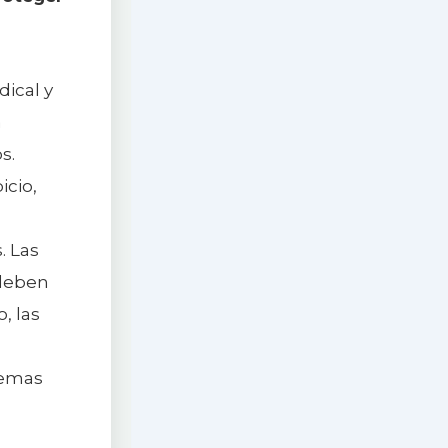
dical y
a
s.
icio,
. Las
 deben
, las
lemas