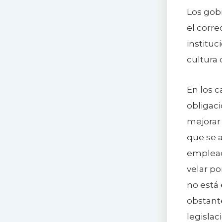
Los gobi
el corre
instituc
cultura
En los 
obligac
mejorar 
que se a
empleado
velar po
no está 
obstante
legislac