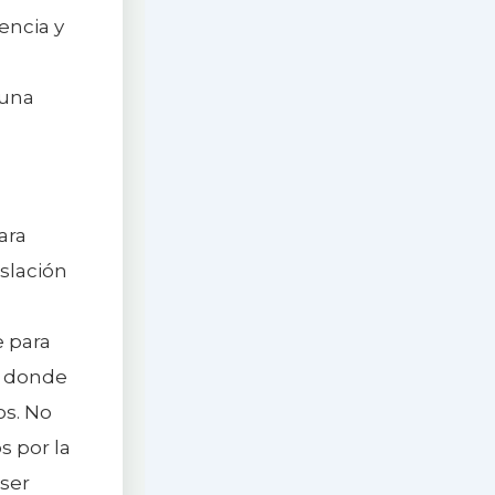
encia y
 una
ara
islación
e para
es donde
os. No
s por la
 ser