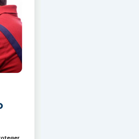
o
roteger