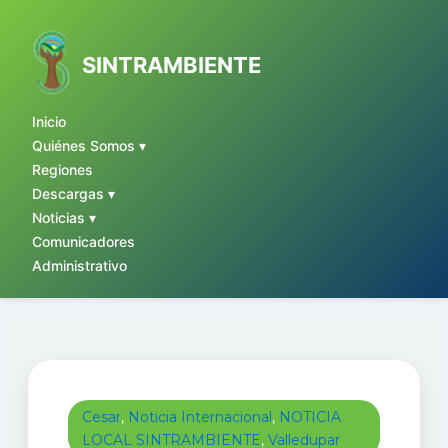
Ir
al
contenido
SINTRAMBIENTE
Inicio
Quiénes Somos ▾
Regiones
Descargas ▾
Noticias ▾
Comunicadores
Administrativo
Cesar
,
Noticia Internacional
,
NOTICIA
LOCAL SINTRAMBIENTE
,
Valledupar