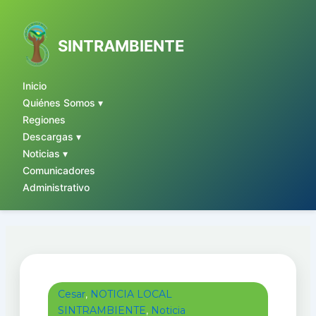
Ir
al
contenido
SINTRAMBIENTE
Inicio
Quiénes Somos ▾
Regiones
Descargas ▾
Noticias ▾
Comunicadores
Administrativo
Cesar
,
NOTICIA LOCAL
SINTRAMBIENTE
,
Noticia