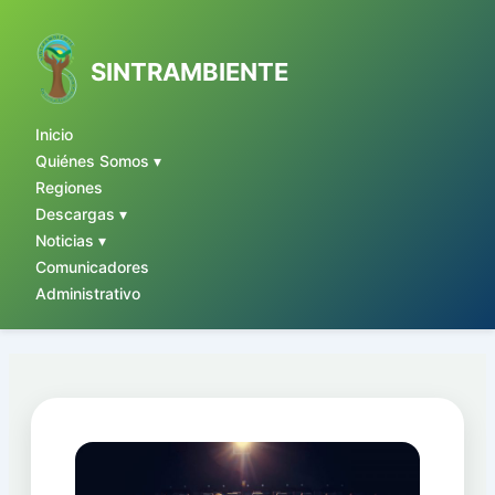
Ir
al
contenido
SINTRAMBIENTE
Inicio
Quiénes Somos ▾
Regiones
Descargas ▾
Noticias ▾
Comunicadores
Administrativo