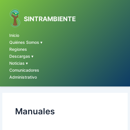
Ir
al
contenido
SINTRAMBIENTE
Inicio
Quiénes Somos ▾
Regiones
Descargas ▾
Noticias ▾
Comunicadores
Administrativo
Manuales