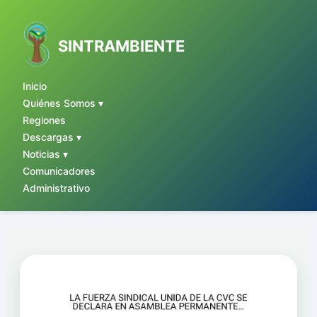
Ir
al
contenido
SINTRAMBIENTE
Inicio
Quiénes Somos ▾
Regiones
Descargas ▾
Noticias ▾
Comunicadores
Administrativo