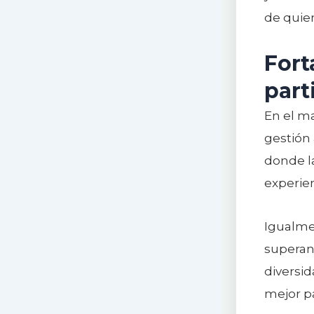
de quien
Fort
part
En el ma
gestión 
donde l
experien
Igualme
superand
diversid
mejor pa