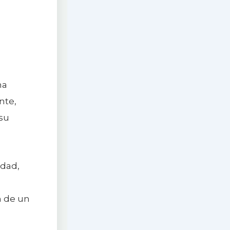
na
nte,
su
idad,
n de un