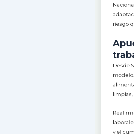
Nacional
adaptac
riesgo q
Apue
trab
Desde S
modelos
alimenta
limpias,
Reafirm
laborale
y el cum