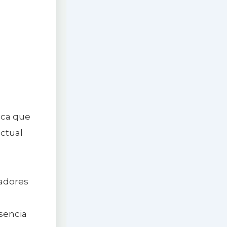
lica que
actual
jadores
esencia