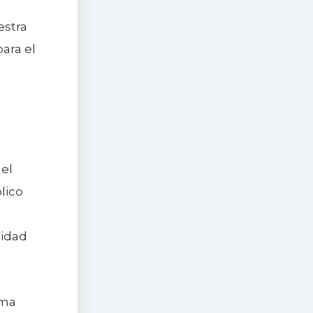
estra
ara el
 el
lico
sidad
ema