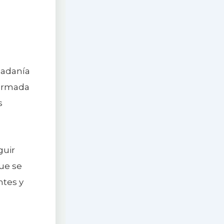
udadanía
formada
s
guir
que se
ntes y