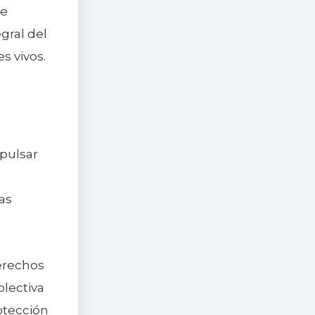
de
gral del
s vivos.
l
pulsar
d
ías
erechos
olectiva
otección