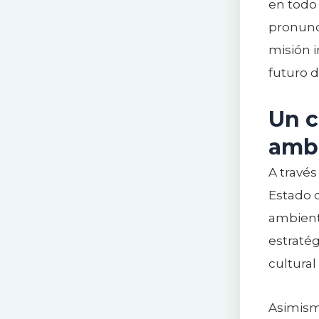
en todo
pronunc
misión 
futuro 
Un c
ambi
A través
Estado 
ambienta
estraté
cultural 
Asimism