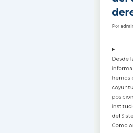
der
Por
admi
Desde l
informam
hemos 
coyuntur
posicion
instituc
del Sis
Como org