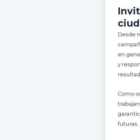
Invi
ciu
Desde nu
campañas
en gener
y respon
resulta
Como or
trabajan
garanti
futuras.