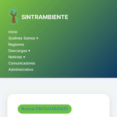
Ir
al
contenido
SINTRAMBIENTE
Inicio
Quiénes Somos ▾
Regiones
Descargas ▾
Noticias ▾
Comunicadores
Administrativo
Noticia SINTRAMBIENTE