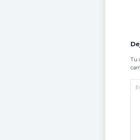
De
Tu 
cam
Escr
aquí.