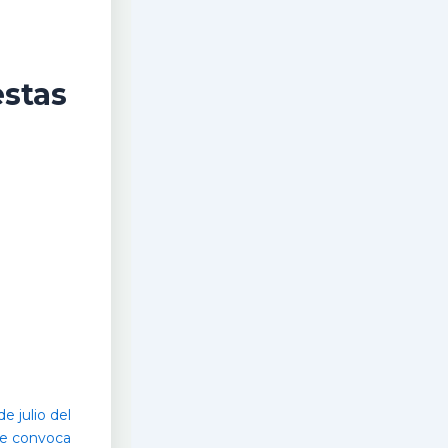
estas
e julio del
se convoca