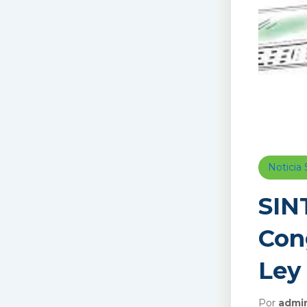
Notici
SIN
Con
Ley
Por
admi