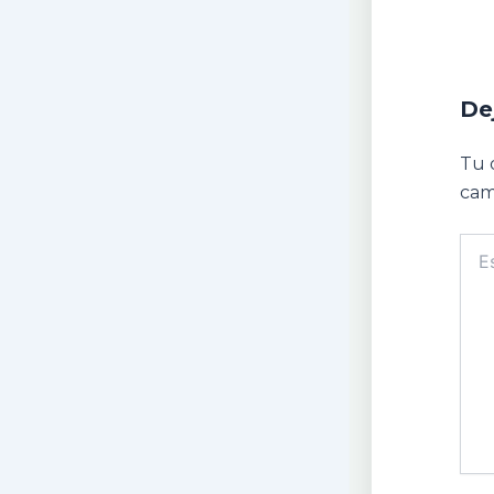
De
Tu 
cam
Escr
aquí.