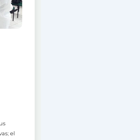
sus
as; el