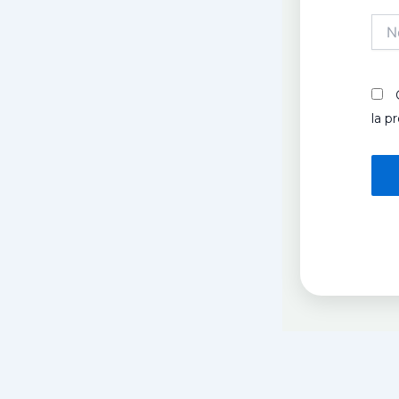
Nom
la p