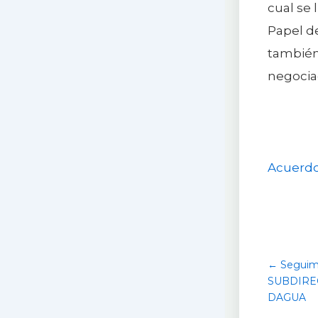
cual se 
Papel de
también 
negociac
Acuerdo
← Seguimi
SUBDIRE
DAGUA