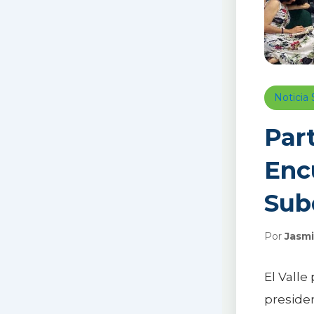
Notici
Par
Enc
Sub
Por
Jasmi
El Valle
presiden