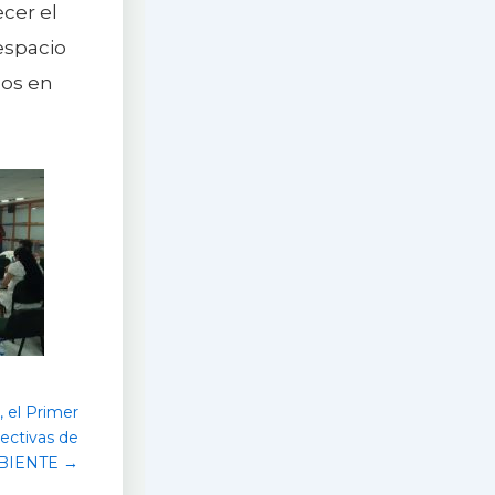
ecer el
espacio
dos en
 el Primer
ectivas de
BIENTE →