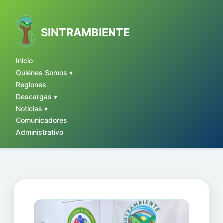
Ir
al
contenido
SINTRAMBIENTE
Inicio
Quiénes Somos ▾
Regiones
Descargas ▾
Noticias ▾
Comunicadores
Administrativo