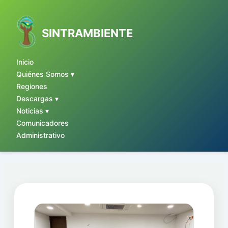
Ir
al
contenido
SINTRAMBIENTE
Inicio
Quiénes Somos ▾
Regiones
Descargas ▾
Noticias ▾
Comunicadores
Administrativo