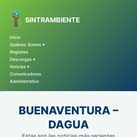
Ir
al
contenido
SINTRAMBIENTE
Inicio
Quiénes Somos ▾
Regiones
Descargas ▾
Noticias ▾
Comunicadores
Administrativo
BUENAVENTURA –
DAGUA
Estas son las noticias más recientes