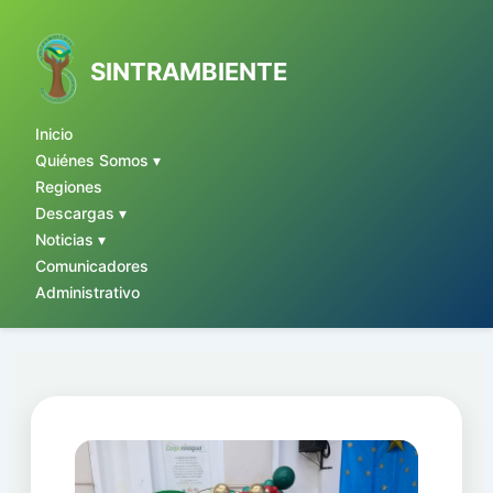
Ir
al
contenido
SINTRAMBIENTE
Inicio
Quiénes Somos ▾
Regiones
Descargas ▾
Noticias ▾
Comunicadores
Administrativo