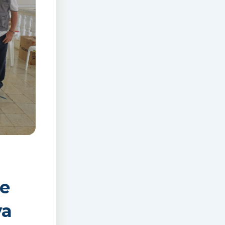
de
va