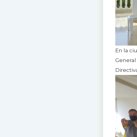
En la ci
General 
Directiv