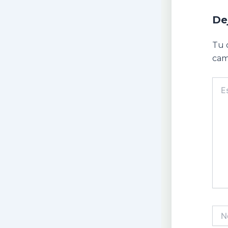
De
Tu 
cam
Escr
aquí.
Nom