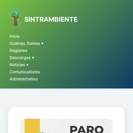
Ir
al
contenido
SINTRAMBIENTE
Inicio
Quiénes Somos ▾
Regiones
Descargas ▾
Noticias ▾
Comunicadores
Administrativo