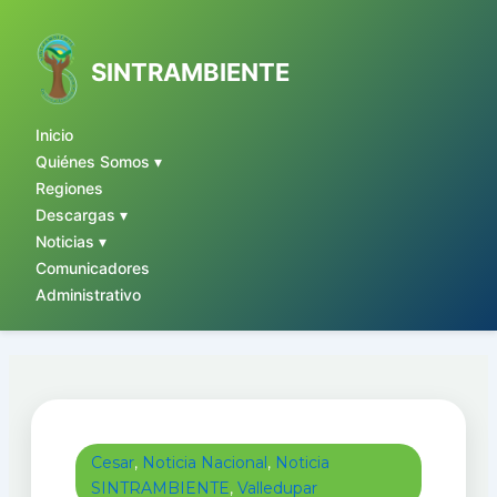
Ir
al
contenido
SINTRAMBIENTE
Inicio
Quiénes Somos ▾
Regiones
Descargas ▾
Noticias ▾
Comunicadores
Administrativo
Cesar
,
Noticia Nacional
,
Noticia
SINTRAMBIENTE
,
Valledupar