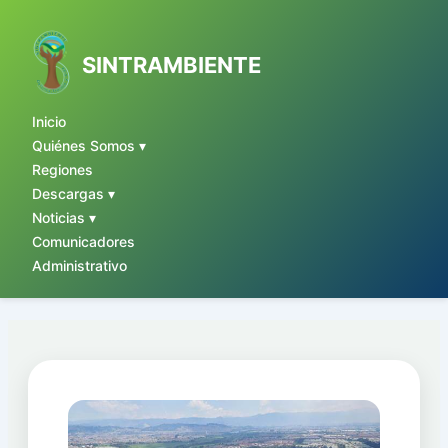
Ir
al
contenido
SINTRAMBIENTE
Inicio
Quiénes Somos ▾
Regiones
Descargas ▾
Noticias ▾
Comunicadores
Administrativo