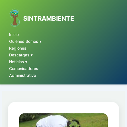
Ir
al
contenido
SINTRAMBIENTE
Inicio
Quiénes Somos ▾
Regiones
Descargas ▾
Noticias ▾
Comunicadores
Administrativo