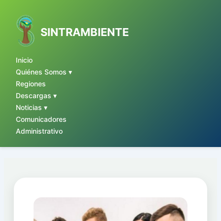
Ir
al
contenido
SINTRAMBIENTE
Inicio
Quiénes Somos ▾
Regiones
Descargas ▾
Noticias ▾
Comunicadores
Administrativo