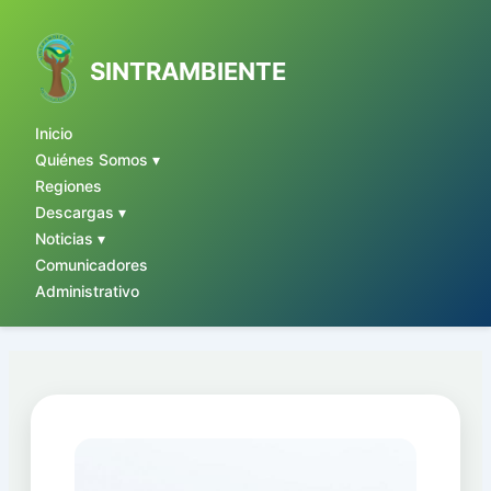
Ir
al
contenido
SINTRAMBIENTE
Inicio
Quiénes Somos ▾
Regiones
Descargas ▾
Noticias ▾
Comunicadores
Administrativo