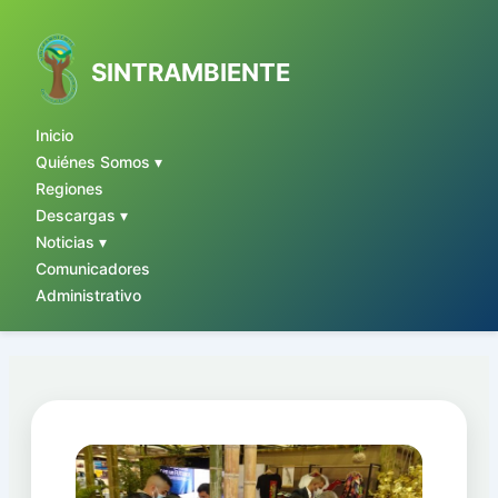
Ir
al
contenido
SINTRAMBIENTE
Inicio
Quiénes Somos ▾
Regiones
Descargas ▾
Noticias ▾
Comunicadores
Administrativo