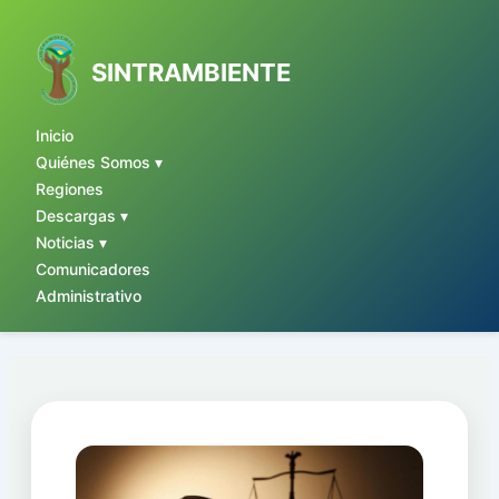
Ir
al
contenido
SINTRAMBIENTE
Inicio
Quiénes Somos ▾
Regiones
Descargas ▾
Noticias ▾
Comunicadores
Administrativo