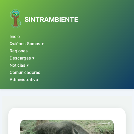
Ir
al
contenido
SINTRAMBIENTE
Inicio
Quiénes Somos ▾
Regiones
Descargas ▾
Noticias ▾
Comunicadores
Administrativo