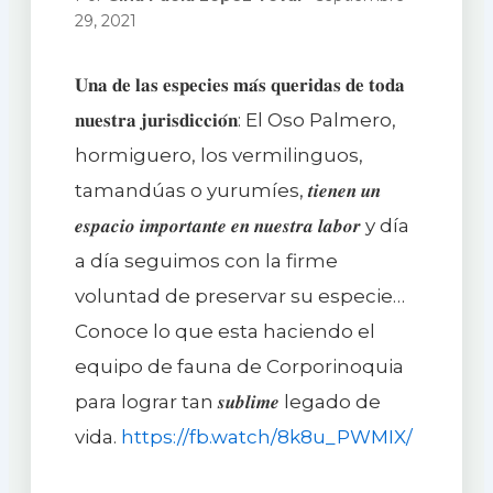
29, 2021
𝐔𝐧𝐚 𝐝𝐞 𝐥𝐚𝐬 𝐞𝐬𝐩𝐞𝐜𝐢𝐞𝐬 𝐦𝐚́𝐬 𝐪𝐮𝐞𝐫𝐢𝐝𝐚𝐬 𝐝𝐞 𝐭𝐨𝐝𝐚
𝐧𝐮𝐞𝐬𝐭𝐫𝐚 𝐣𝐮𝐫𝐢𝐬𝐝𝐢𝐜𝐜𝐢𝐨́𝐧: El Oso Palmero,
hormiguero, los vermilinguos,
tamandúas o yurumíes, 𝒕𝒊𝒆𝒏𝒆𝒏 𝒖𝒏
𝒆𝒔𝒑𝒂𝒄𝒊𝒐 𝒊𝒎𝒑𝒐𝒓𝒕𝒂𝒏𝒕𝒆 𝒆𝒏 𝒏𝒖𝒆𝒔𝒕𝒓𝒂 𝒍𝒂𝒃𝒐𝒓 y día
a día seguimos con la firme
voluntad de preservar su especie…
Conoce lo que esta haciendo el
equipo de fauna de Corporinoquia
para lograr tan 𝒔𝒖𝒃𝒍𝒊𝒎𝒆 legado de
vida.
https://fb.watch/8k8u_PWMIX/