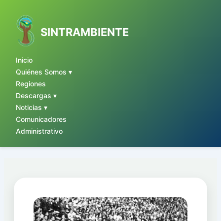
Ir
al
contenido
SINTRAMBIENTE
Inicio
Quiénes Somos ▾
Regiones
Descargas ▾
Noticias ▾
Comunicadores
Administrativo