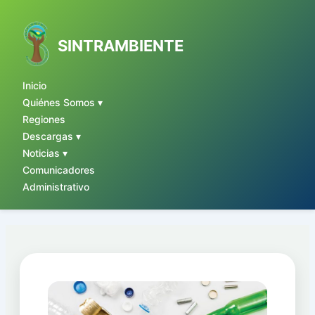
Ir
al
contenido
SINTRAMBIENTE
Inicio
Quiénes Somos ▾
Regiones
Descargas ▾
Noticias ▾
Comunicadores
Administrativo