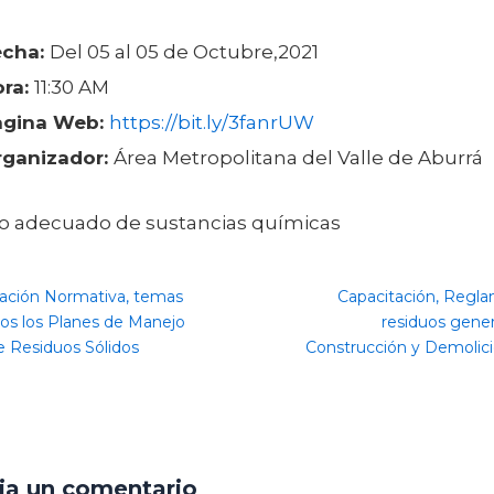
echa:
Del 05 al 05 de Octubre,2021
ora:
11:30 AM
agina Web:
https://bit.ly/3fanrUW
rganizador:
Área Metropolitana del Valle de Aburrá
ación Normativa, temas
Capacitación, Regl
dos los Planes de Manejo
residuos gener
e Residuos Sólidos
Construcción y Demolic
ja un comentario