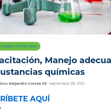
 Jurídico-Ambientales
acitación, Manejo adecu
sustancias químicas
isco Alejandro Correa Gil
· septiembre 28, 2021
​ÍB​E​TE AQUÍ​​​
s