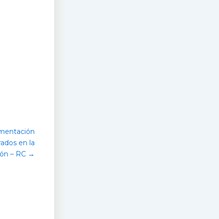
amentación
ados en la
ión – RC →