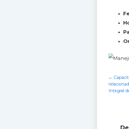
F
H
P
O
← Capacit
relaciona
Integral d
De