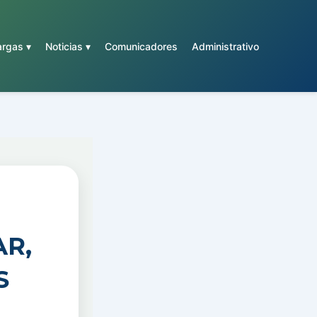
rgas ▾
Noticias ▾
Comunicadores
Administrativo
R,
S