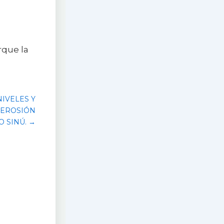
rque la
IVELES Y
 EROSIÓN
O SINÚ. →