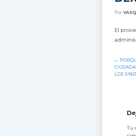
Por
VASQ
El proc
administ
← PORQU
CIUDADA
LOS SIN
De
Tu 
cam