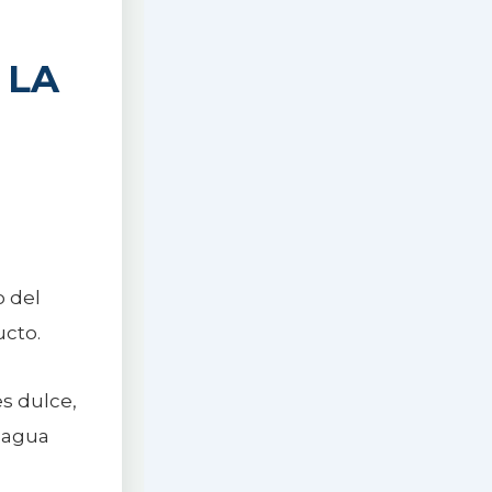
 LA
o del
ucto.
es dulce,
ó agua