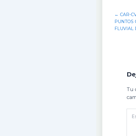
← CAR-C
PUNTOS 
FLUVIAL 
De
Tu 
cam
Escr
aquí.