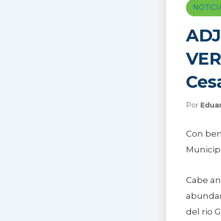
NOTICI
ADJ
VER
Ces
Por
Edua
Con bene
Municipi
Cabe ano
abundant
del rio 