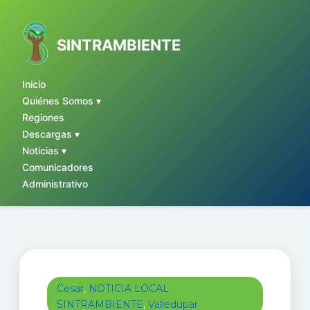
Ir
al
contenido
SINTRAMBIENTE
Inicio
Quiénes Somos ▾
Regiones
Descargas ▾
Noticias ▾
Comunicadores
Administrativo
Cesar
,
NOTICIA LOCAL
SINTRAMBIENTE
,
Valledupar