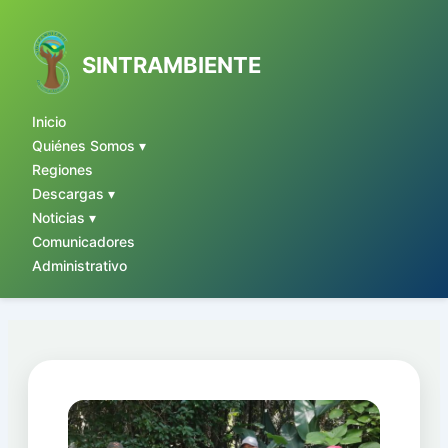
Ir
al
contenido
SINTRAMBIENTE
Inicio
Quiénes Somos ▾
Regiones
Descargas ▾
Noticias ▾
Comunicadores
Administrativo