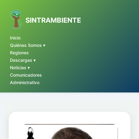
Ir
al
contenido
SINTRAMBIENTE
Inicio
Quiénes Somos ▾
Regiones
Descargas ▾
Noticias ▾
Comunicadores
Administrativo