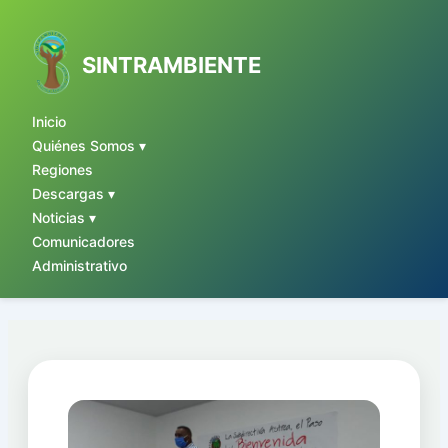
Ir
al
contenido
SINTRAMBIENTE
Inicio
Quiénes Somos ▾
Regiones
Descargas ▾
Noticias ▾
Comunicadores
Administrativo