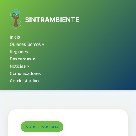
Ir
al
contenido
SINTRAMBIENTE
Inicio
Quiénes Somos ▾
Regiones
Descargas ▾
Noticias ▾
Comunicadores
Administrativo
Noticia Nacional