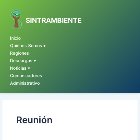
Ir
al
contenido
SINTRAMBIENTE
Inicio
Quiénes Somos ▾
Regiones
Descargas ▾
Noticias ▾
Comunicadores
Administrativo
Reunión