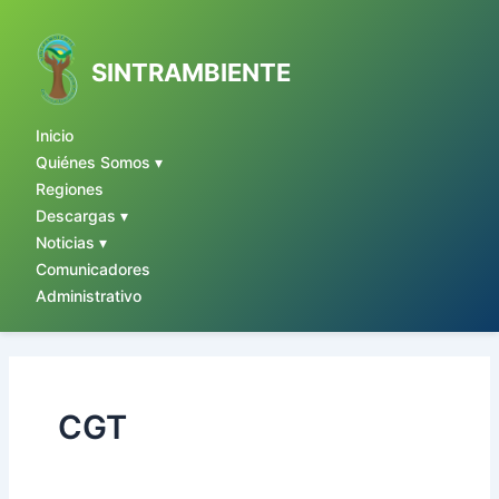
Ir
al
contenido
SINTRAMBIENTE
Inicio
Quiénes Somos ▾
Regiones
Descargas ▾
Noticias ▾
Comunicadores
Administrativo
CGT