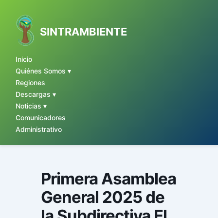
Ir
al
contenido
SINTRAMBIENTE
Inicio
Quiénes Somos ▾
Regiones
Descargas ▾
Noticias ▾
Comunicadores
Administrativo
Primera Asamblea
General 2025 de
la Subdirectiva El