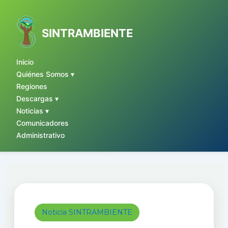
Ir
al
contenido
SINTRAMBIENTE
Inicio
Quiénes Somos ▾
Regiones
Descargas ▾
Noticias ▾
Comunicadores
Administrativo
Noticia SINTRAMBIENTE