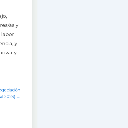
jo,
res/as y
 labor
ncia, y
novar y
egociación
al 2023) →