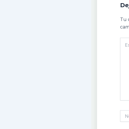
De
Tu 
cam
Escr
aquí.
Nom