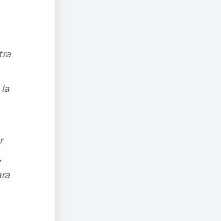
tra
 la
r
,
ara