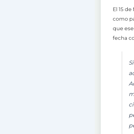
El 15 de
como pat
que ese 
fecha c
S
a
A
m
ci
p
p