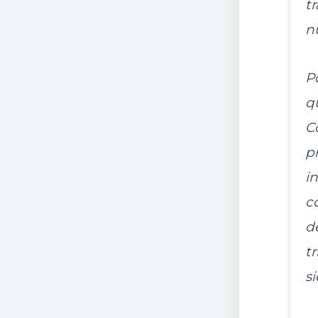
t
n
P
qu
C
pr
i
co
de
t
s