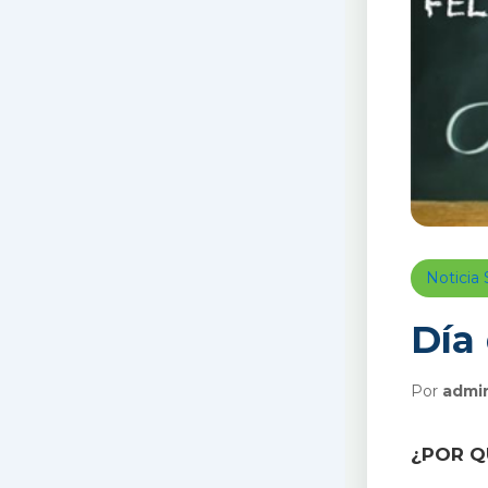
Notici
Día
Por
admi
¿POR Q