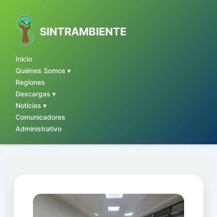
Ir
al
contenido
SINTRAMBIENTE
Inicio
Quiénes Somos ▾
Regiones
Descargas ▾
Noticias ▾
Comunicadores
Administrativo